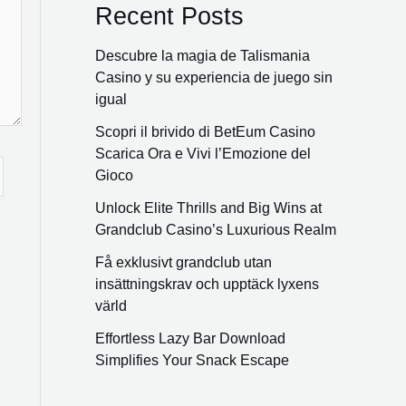
Recent Posts
Descubre la magia de Talismania
Casino y su experiencia de juego sin
igual
Scopri il brivido di BetEum Casino
Scarica Ora e Vivi l’Emozione del
Gioco
Unlock Elite Thrills and Big Wins at
Grandclub Casino’s Luxurious Realm
Få exklusivt grandclub utan
insättningskrav och upptäck lyxens
värld
Effortless Lazy Bar Download
Simplifies Your Snack Escape