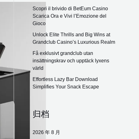
Scopri il brivido di BetEum Casino
Scarica Ora e Vivi l’Emozione del
Gioco
Unlock Elite Thrills and Big Wins at
Grandclub Casino’s Luxurious Realm
Få exklusivt grandclub utan
insättningskrav och upptäck lyxens
värld
Effortless Lazy Bar Download
Simplifies Your Snack Escape
归档
2026 年 8 月