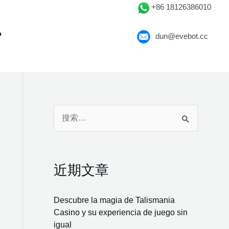
+86 18126386010
P
dun@evebot.cc
搜
索
：
近期文章
Descubre la magia de Talismania
Casino y su experiencia de juego sin
igual