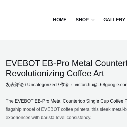
跳
至
HOME
SHOP
GALLERY
内
容
EVEBOT EB-Pro Metal Counterto
Revolutionizing Coffee Art
发表评论
/
Uncategorized
/ 作者：
victorchu@168google.co
The
EVEBOT EB-Pro Metal Countertop Single Cup Coffee Pr
flagship model of EVEBOT coffee printers, this sleek metal-bu
experiences with barista-level consistency.